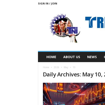
SIGN IN / JOIN
T
HOME
ABOUT US
NEWS
R
I
Home
2026
May
10
B
Daily Archives: May 10,
A
L
N
E
W
S
S