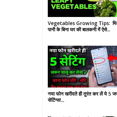
E
R
V
I
Vegetables Growing Tips: मिट
C
पानी के बिना घर की बालकनी में ऐसे...
E
O
F
I
N
D
I
A
नया फोन खरीदते ही तुरंत कर लें ये 5 जर
सेटिंग्स!...