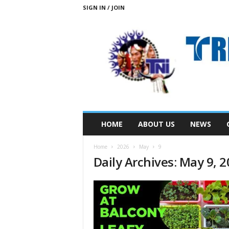
SIGN IN / JOIN
T
HOME
ABOUT US
NEWS
R
I
Home
2026
May
9
B
Daily Archives: May 9, 
A
L
N
E
W
S
S