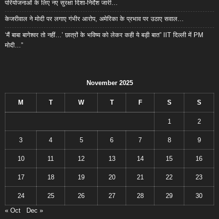
परियोजनाओं के लिए नए सुरक्षा दिशा-निर्देश जारी…
केजरीवाल ने मोदी पर लगाए गंभीर आरोप, अमेरिका के प्रभाव पर उठाए सवाल…
‘मैं बाबा बागेश्वर तो नहीं…’ छात्रों के भविष्य को लेकर कही ये बड़ी बात” IIT दिल्ली में PM
मोदी…”
November 2025
M
T
W
T
F
S
S
1
2
3
4
5
6
7
8
9
10
11
12
13
14
15
16
17
18
19
20
21
22
23
24
25
26
27
28
29
30
« Oct
Dec »