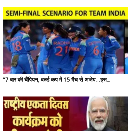
“7 बार की चैंपियन, वर्ल्ड कप में 15 मैच से अजेय…इस...