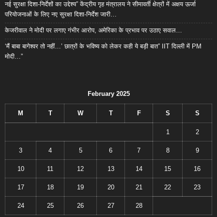
नई सुरक्षा दिशा-निर्देशों का उद्देश्य” केंद्रीय गृह मंत्रालय ने सीमावर्ती क्षेत्रों में अक्षय ऊर्जा
परियोजनाओं के लिए नए सुरक्षा दिशा-निर्देश जारी…
केजरीवाल ने मोदी पर लगाए गंभीर आरोप, अमेरिका के प्रभाव पर उठाए सवाल…
‘मैं बाबा बागेश्वर तो नहीं…’ छात्रों के भविष्य को लेकर कही ये बड़ी बात” IIT दिल्ली में PM
मोदी…”
February 2025
M
T
W
T
F
S
S
1
2
3
4
5
6
7
8
9
10
11
12
13
14
15
16
17
18
19
20
21
22
23
24
25
26
27
28