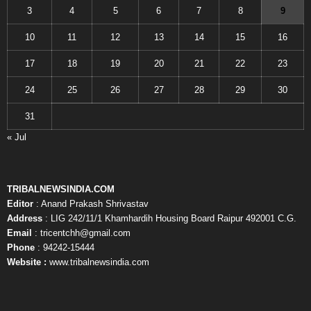
3
4
5
6
7
8
9
10
11
12
13
14
15
16
17
18
19
20
21
22
23
24
25
26
27
28
29
30
31
« Jul
TRIBALNEWSINDIA.COM
Editor
: Anand Prakash Shrivastav
Address
: LIG 242/11/1 Khamhardih Housing Board Raipur 492001 C.G.
Email
: tricentchh@gmail.com
Phone
: 94242-15444
Website :
www.tribalnewsindia.com