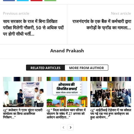
Previous article
Next article
साय सरकार के राज में बिना लिखित
राजनंदगांव के एक बैंक में कर्मचारी द्वारा
परीक्षा मिलेगी नौकरी, 50 से अधिक पदों
करोड़ों के फ्रॉड का मामला…
पर होगी सीधी भर्ती…
Anand Prakash
RELATED ARTICLES
MORE FROM AUTHOR
cg” कलेक्टर ने ग्राम सुंदरा पटवारी
cg ” जिला कार्यालय भवन परिसर में
cg” आईटीआई टेड़ेसरा में नव कौशल
कार्यालय का किया आकस्मिक
संधारण के संबंध में 27 अगस्त को
पथ नई राह नया हुनर कार्यक्रम का
निरीक्षण…”
आवेदन आमंत्रित…”
हुआ आयोजन…”