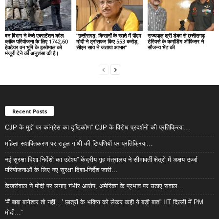
वन विभाग ने केते एक्सटेंशन कोल
“छत्तीसगढ़: किसानों के खाते में पीएम
राज्यपाल श्री डेका से छत्तीसगढ़
ब्लॉक परियोजना के लिए 1742.60
मोदी ने ट्रांसफर किए 553 करोड़,
टेरियर्स के कमांडिंग ऑफिसर ने
हेक्टेयर वन भूमि के इस्तेमाल को
सीएम साय ने जताया आभार”
सौजन्य भेंट की
मंजूरी देने की अनुशंसा की है।
Recent Posts
CJP के मुद्दों पर कांग्रेस का दृष्टिकोण” CJP के विरोध प्रदर्शनों की प्रतिक्रिया…
महिला सशक्तिकरण पर राहुल गांधी की टिप्पणियों पर प्रतिक्रिया…
नई सुरक्षा दिशा-निर्देशों का उद्देश्य” केंद्रीय गृह मंत्रालय ने सीमावर्ती क्षेत्रों में अक्षय ऊर्जा
परियोजनाओं के लिए नए सुरक्षा दिशा-निर्देश जारी…
केजरीवाल ने मोदी पर लगाए गंभीर आरोप, अमेरिका के प्रभाव पर उठाए सवाल…
‘मैं बाबा बागेश्वर तो नहीं…’ छात्रों के भविष्य को लेकर कही ये बड़ी बात” IIT दिल्ली में PM
मोदी…”