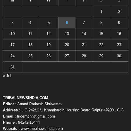
M
T
W
T
F
S
S
1
2
3
4
5
6
7
8
9
10
11
12
13
14
15
16
17
18
19
20
21
22
23
24
25
26
27
28
29
30
31
« Jul
TRIBALNEWSINDIA.COM
Editor
: Anand Prakash Shrivastav
Address
: LIG 242/11/1 Khamhardih Housing Board Raipur 492001 C.G.
Email
: tricentchh@gmail.com
Phone
: 94242-15444
Website :
www.tribalnewsindia.com