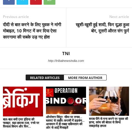
Previous article
Next article
दीदी से बात करने के लिए युवक ने मांगी
खुशी-खुशी हुई शादी, फिर दूल्हा हुआ
मोबाइल, 10 मिनट में कर दिया ऐसा
बोर, दूसरी औरत संग फुर्र
कारनामा की सबके उड़ गए होश
TNI
http://tribalnewsindia.com
RELATED ARTICLES
MORE FROM AUTHOR
ऑपरेशन सिंदूर: सीमा पर तनाव…
शराब पीने से मना करने पर युवक की
बाल-बाल बची एयर इंडिया की
ब्लास्ट से लाहौर-कराची में हड़कंप…
हत्या, कांच की बोतल से किया
फ्लाइट, बड़ा हादसा टला, रनवे पर
आसमान में ही तबाह पाकिस्तान की
ताबड़तोड़ हमला
फिसला विमान और फिर…
ओर से आईं मिसाइलें