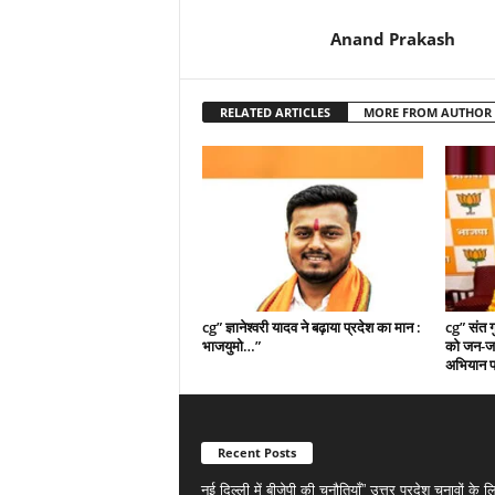
Anand Prakash
RELATED ARTICLES
MORE FROM AUTHOR
cg” संत ग
cg” ज्ञानेश्वरी यादव ने बढ़ाया प्रदेश का मान :
को जन-जन
भाजयुमो…”
अभियान प
Recent Posts
नई दिल्ली में बीजेपी की चुनौतियाँ” उत्तर प्रदेश चुनावों के 