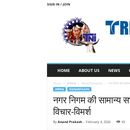
SIGN IN / JOIN
T
HOME
ABOUT US
NEWS
R
I
Home
छत्तीसगढ़
RAJNANDGAON
नगर निगम की सामान्य
B
छत्तीसगढ़
RAJNANDGAON
A
नगर निगम की सामान्य सभ
L
N
विचार-विमर्श
E
W
S
By
Anand Prakash
-
February 4, 2026
45
S