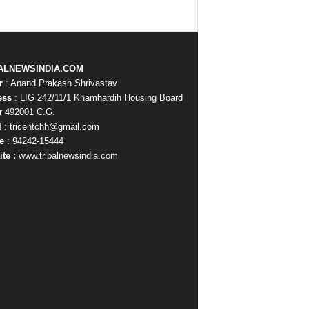
ALNEWSINDIA.COM
r
: Anand Prakash Shrivastav
ess
: LIG 242/11/1 Khamhardih Housing Board
r 492001 C.G.
l
: tricentchh@gmail.com
e
: 94242-15444
te :
www.tribalnewsindia.com