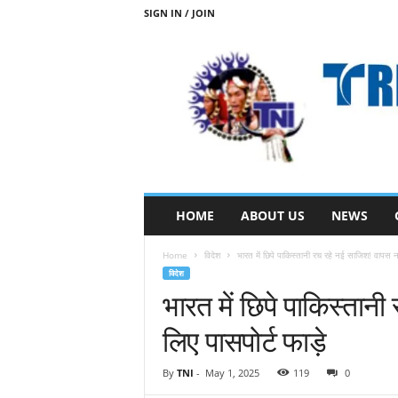
SIGN IN / JOIN
T
HOME
ABOUT US
NEWS
R
I
Home
विदेश
भारत में छिपे पाकिस्तानी रच रहे नई साजिश! वापस न
B
विदेश
A
भारत में छिपे पाकिस्तान
L
N
लिए पासपोर्ट फाड़े
E
W
S
By
TNI
-
May 1, 2025
119
0
S