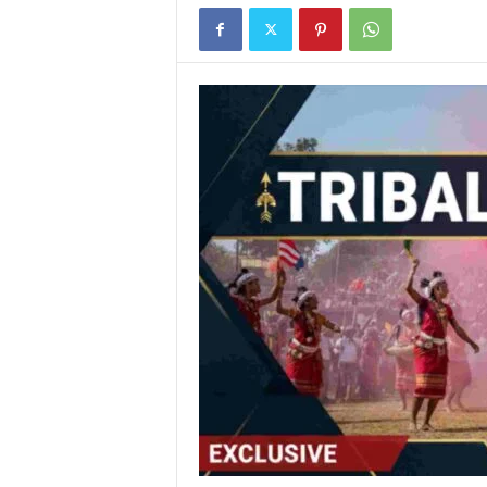
E
R
V
I
C
E
O
F
I
N
D
I
A