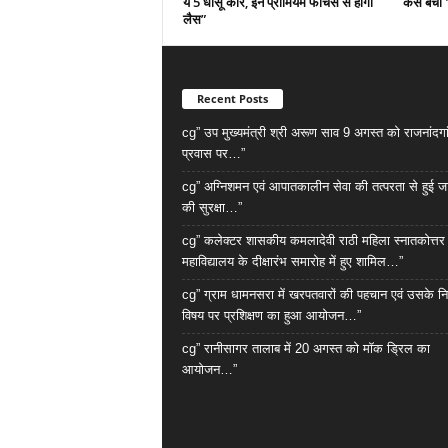
ये 5 धांसू कारें, इन प्रीमियम फीचर्स से होगी
कैसे बची 
लैस”
Recent Posts
cg” उप मुख्यमंत्री श्री अरूण साव 9 अगस्त को राजनांदगा
प्रवास पर…”
cg” अग्निशमन एवं आपातकालीन सेवा की तत्परता से हुई 
की सुरक्षा…”
cg” कलेक्टर शासकीय कमलादेवी राठी महिला स्नातकोत्तर
महाविद्यालय के दीक्षारंभ समारोह में हुए शामिल…”
cg” ग्राम धामनसरा में खरपतवारों की पहचान एवं उसके नि
विषय पर प्रशिक्षण का हुआ आयोजन…”
cg” रानीसागर तालाब में 20 अगस्त को मॉक ड्रिल का
आयोजन…”