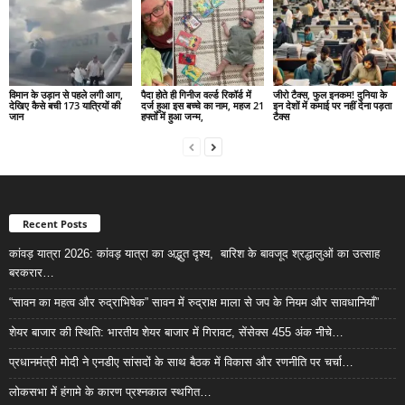
विमान के उड़ान से पहले लगी आग,
पैदा होते ही गिनीज वर्ल्ड रिकॉर्ड में
जीरो टैक्स, फुल इनकम! दुनिया के
देखिए कैसे बची 173 यात्रियों की
दर्ज हुआ इस बच्चे का नाम, महज 21
इन देशों में कमाई पर नहीं देना पड़ता
जान
हफ्तों में हुआ जन्म,
टैक्स
Recent Posts
कांवड़ यात्रा 2026: कांवड़ यात्रा का अद्भुत दृश्य, बारिश के बावजूद श्रद्धालुओं का उत्साह
बरकरार…
“सावन का महत्व और रुद्राभिषेक” सावन में रुद्राक्ष माला से जप के नियम और सावधानियाँ”
शेयर बाजार की स्थिति: भारतीय शेयर बाजार में गिरावट, सेंसेक्स 455 अंक नीचे…
प्रधानमंत्री मोदी ने एनडीए सांसदों के साथ बैठक में विकास और रणनीति पर चर्चा…
लोकसभा में हंगामे के कारण प्रश्नकाल स्थगित…