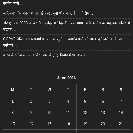
मतभेद जारी…
जाति-आधारित आरक्षण पर नई बहस, युवा और संगठनों का विरोध…
नीट-एसएस 2025 काउंसलिंग प्रक्रिया” दिल्ली उच्च न्यायालय के आदेश के बाद काउंसलिंग में
बदलाव…
CCPA” डिजिटल प्लेटफार्मों पर लगाया जुर्माना, उपभोक्ताओं को धोखा देने वाले तरीके पर
कार्रवाई…
भारत में स्टील उत्पादन और खपत में वृद्धि, निर्यात में भी उछाल…
June 2026
M
T
W
T
F
S
S
1
2
3
4
5
6
7
8
9
10
11
12
13
14
15
16
17
18
19
20
21