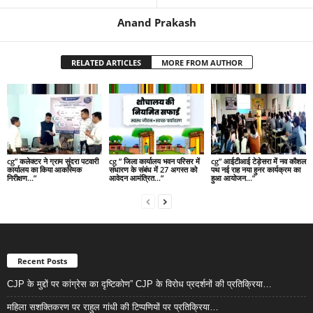
Anand Prakash
RELATED ARTICLES
MORE FROM AUTHOR
cg” कलेक्टर ने ग्राम सुंदरा पटवारी
cg ” जिला कार्यालय भवन परिसर में
cg” आईटीआई टेड़ेसरा में नव कौशल
कार्यालय का किया आकस्मिक
संधारण के संबंध में 27 अगस्त को
पथ नई राह नया हुनर कार्यक्रम का
निरीक्षण…”
आवेदन आमंत्रित…”
हुआ आयोजन…”
Recent Posts
CJP के मुद्दों पर कांग्रेस का दृष्टिकोण” CJP के विरोध प्रदर्शनों की प्रतिक्रिया…
महिला सशक्तिकरण पर राहुल गांधी की टिप्पणियों पर प्रतिक्रिया…