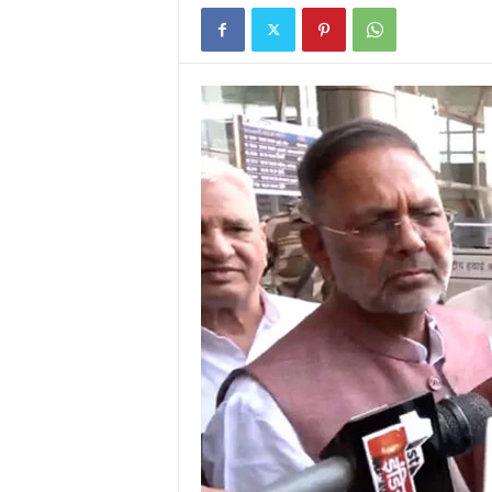
E
R
V
I
C
E
O
F
I
N
D
I
A