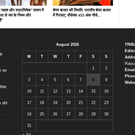
महत्व और रुद्राभिषेक” सावन में
शेयर बाजार की स्थिति: भारतीय शेयर बाजार
 माला से जप के नियम और
में गिरावट, सेंसेक्स 455 अंक नीचे…
ँ”
August 2026
TRIB
Edito
के
M
T
W
T
F
S
S
Addr
Raipu
1
2
Emai
से जप
Phon
3
4
5
6
7
8
9
Websi
सेक्स
10
11
12
13
14
15
16
17
18
19
20
21
22
23
ास और
24
25
26
27
28
29
30
31
« Jul