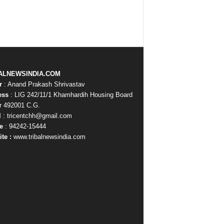
ALNEWSINDIA.COM
r
: Anand Prakash Shrivastav
ess
: LIG 242/11/1 Khamhardih Housing Board
r 492001 C.G.
l
: tricentchh@gmail.com
e
: 94242-15444
te :
www.tribalnewsindia.com