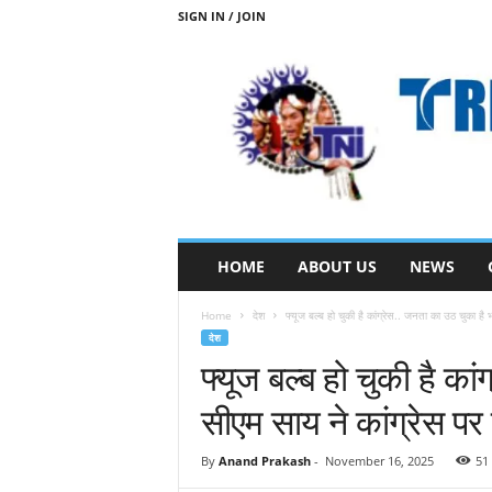
SIGN IN / JOIN
T
HOME
ABOUT US
NEWS
R
I
Home
देश
फ्यूज बल्ब हो चुकी है कांग्रेस.. जनता का उठ चुका है भ
B
देश
A
फ्यूज बल्ब हो चुकी है का
L
N
सीएम साय ने कांग्रेस प
E
W
S
By
Anand Prakash
-
November 16, 2025
51
S