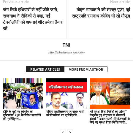
Previous article
Next article
जंग सिर्फ हथियारों से नहीं जीते जाते,
मोहन भागवत ने की शस्‍त्र पूजा, पूर्व
राजनाथ ने सैनिकों से कहा, नई
राष्‍ट्रपति रामनाथ कोविंद भी रहे मौजूद
टेक्नोलॉजी को अपनाएं और हमेशा तैयार
रहें
TNI
http://tribalnewsindia.com
RELATED ARTICLES
MORE FROM AUTHOR
CJP के मुद्दों पर कांग्रेस का
महिला सशक्तिकरण पर राहुल गांधी
नई सुरक्षा दिशा-निर्देशों का उद्देश्य”
दृष्टिकोण” CJP के विरोध प्रदर्शनों
की टिप्पणियों पर प्रतिक्रिया…
केंद्रीय गृह मंत्रालय ने सीमावर्ती
की प्रतिक्रिया…
क्षेत्रों में अक्षय ऊर्जा परियोजनाओं के
लिए नए सुरक्षा दिशा-निर्देश जारी…