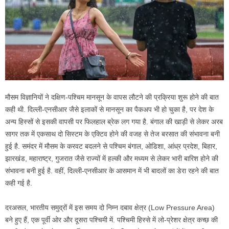
मौसम विज्ञानियों ने दक्षिण-पश्चिम मानसून के वापस लौटने की प्रक्रिया शुरू होने की बात
कही थी. दिल्‍ली-एनसीआर जैसे इलाकों से मानसून का पैकअप भी हो चुका है, पर देश के
अन्‍य हिस्‍सों से इसकी वापसी पर फिलहाल ब्रेक लग गया है. बंगाल की खाड़ी से लेकर अरब
सागर तक में एकसाथ दो सिस्‍टम के एक्टिव होने की वजह से तेज बरसात की संभावना बनी
हुई है. समंदर में मौसम के करवट बदलने से पश्चिम बंगाल, ओडिशा, आंध्र प्रदेश, बिहार,
झारखंड, महाराष्‍ट्र, गुजरात जैसे राज्‍यों में हल्‍की और मध्‍यम से लेकर भारी बारिश होने की
संभावना बनी हुई है. वहीं, दिल्‍ली-एनसीआर के आसमान में भी बादलों का डेरा रहने की बात
कही गई है.
दरअसल, भारतीय समुद्रों में इस समय दो निम्न दबाव क्षेत्र (Low Pressure Area)
बने हुए हैं, एक पूर्वी ओर और दूसरा पश्चिमी में. पश्चिमी हिस्से में लो-प्रेशर क्षेत्र कच्छ की