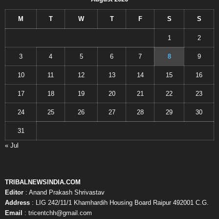
M
T
W
T
F
S
S
1
2
3
4
5
6
7
8
9
10
11
12
13
14
15
16
17
18
19
20
21
22
23
24
25
26
27
28
29
30
31
« Jul
TRIBALNEWSINDIA.COM
Editor
: Anand Prakash Shrivastav
Address
: LIG 242/11/1 Khamhardih Housing Board Raipur 492001 C.G.
Email
: tricentchh@gmail.com