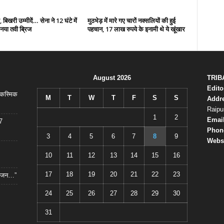
ा, बिखरी उम्मीदें… सेना ने 12 घंटे में
मुठभेड़ में मारे गए चारों नक्सलियों की हुई
नया तवी ब्रिज
पहचान, 17 लाख रुपये के इनामी थे ये खूंखार
August 2026
TRIB
Edito
आकस्मिक
M
T
W
T
F
S
S
Addr
Raipu
1
2
Emai
7
Phon
3
4
5
6
7
8
9
Websi
10
11
12
13
14
15
16
17
18
19
20
21
22
23
योजन…”
24
25
26
27
28
29
30
31