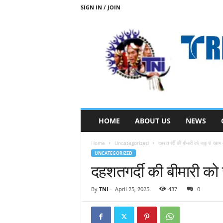
SIGN IN / JOIN
T
HOME
ABOUT US
NEWS
R
I
Home
Uncategorized
दहशतगर्दी की बीमारी को जड़ से खत
B
UNCATEGORIZED
A
दहशतगर्दी की बीमारी क
L
N
E
By
TNI
-
April 25, 2025
437
0
W
S
S