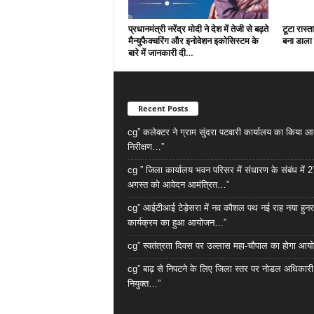
प्रधानमंत्री नरेंद्र मोदी ने देश में तेजी से बढ़ते
टूटा रास्त
मैन्युफैक्चरिंग और इनोवेशन इकोसिस्टम के
बना डाला 
बारे में जानकारी दी…
Recent Posts
cg” कलेक्टर ने ग्राम सुंदरा पटवारी कार्यालय का किया 
निरीक्षण…”
cg ” जिला कार्यालय भवन परिसर में संधारण के संबंध में 2
अगस्त को आवेदन आमंत्रित…”
cg” आईटीआई टेड़ेसरा में नव कौशल पथ नई राह नया हुनर
कार्यक्रम का हुआ आयोजन…”
cg” स्वतंत्रता दिवस पर उल्लास महा-चौपाल का होगा आ
cg” बाढ़ से निपटने के लिए जिला स्तर पर नोडल अधिकारी
नियुक्त…”