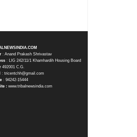
ALNEWSINDIA.COM
r
: Anand Prakash Shrivastav
ess
: LIG 242/11/1 Khamhardih Housing Board
r 492001 C.G.
l
: tricentchh@gmail.com
e
: 94242-15444
te :
www.tribalnewsindia.com