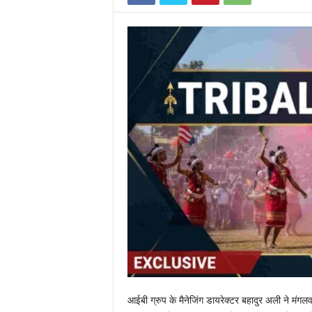
E
R
V
I
C
E
O
F
I
N
D
I
A
आईबी ग्रुप के मैनेजिंग डायरेक्टर बहादुर अली ने मंगलव