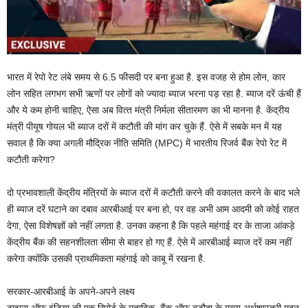
भारत में रेपो रेट लंबे समय से 6.5 फीसदी पर बना हुआ है. इस वजह से होम लोन, कार
लोन सहित लगभग सभी ऋणों पर लोगों को ज्‍यादा ब्‍याज भरना पड़ रहा है. ब्‍याज दरें ऊंची हैं
और ये कम होनी चाहिए, ऐसा अब वित्‍त मंत्री निर्मला सीतारमण का भी मानना है. केंद्रीय
मंत्री पीयूष गोयल भी ब्‍याज दरों में कटौती की मांग कर चुके हैं. ऐसे में सबके मन में यह
सवाल है कि क्‍या अगली मौद्रिक नीति समिति (MPC) में भारतीय रिजर्व बैंक रेपो रेट में
कटौती करेगा?
दो प्रभावशाली केंद्रीय मंत्रियों के ब्‍याज दरों में कटौती करने की वकालत करने के बाद भले
ही ब्‍याज दरें घटाने का दबाव आरबीआई पर बना हो, पर वह अभी आम आदमी को कोई राहत
देगा, ऐसा विशेषज्ञों को नहीं लगता है. उनका कहना है कि पहले महंगाई दर के ताजा आंकड़े
केंद्रीय बैंक की सहनशीलता सीमा से बाहर हो गए हैं. ऐसे में आरबीआई ब्याज दरें कम नहीं
करेगा क्‍योंकि उसकी प्राथमिकता महंगाई को काबू में रखना है.
सरकार-आरबीआई के अपने-अपने लक्ष्‍य
टाइम्‍स ऑफ इंडिया की एक रिपोर्ट के मुताबिक, बैंक ऑफ बड़ौदा के मुख्य अर्थशास्त्री मदन