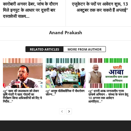
कारोबारी अनवर ढेबर, जांच के दौरान
एजुकेटर के पदों पर आवेदन शुरू, 13
मिले इनपुट के आधार पर दूसरी बार
अक्टूबर तक कर सकते हैं अप्लाई”
दस्तावेजी साक्ष्य…
Anand Prakash
RELATED ARTICLES
MORE FROM AUTHOR
cg” खाद की उपलब्धता को लेकर
cg” आयुष पॉलीक्लीनिक में पौधरोपण
cg” धरती आबा-जनजातीय ग्राम
कृषि मंत्री ने खाद गोदामों का
संपन्न…”
उत्कर्ष अभियान – संस्था के चयन हेतु
निरीक्षण किया अधिकारियों को दिए ये
10 अगस्त तक आवेदन
निर्देश…”
आमंत्रित…”