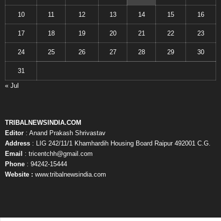
10
11
12
13
14
15
16
17
18
19
20
21
22
23
24
25
26
27
28
29
30
31
« Jul
TRIBALNEWSINDIA.COM
Editor
: Anand Prakash Shrivastav
Address
: LIG 242/11/1 Khamhardih Housing Board Raipur 492001 C.G.
Email
: tricentchh@gmail.com
Phone
: 94242-15444
Website :
www.tribalnewsindia.com