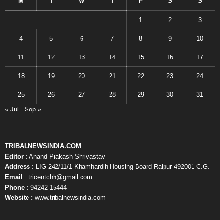
M
T
W
T
F
S
S
1
2
3
4
5
6
7
8
9
10
11
12
13
14
15
16
17
18
19
20
21
22
23
24
25
26
27
28
29
30
31
« Jul
Sep »
TRIBALNEWSINDIA.COM
Editor
: Anand Prakash Shrivastav
Address
: LIG 242/11/1 Khamhardih Housing Board Raipur 492001 C.G.
Email
: tricentchh@gmail.com
Phone
: 94242-15444
Website :
www.tribalnewsindia.com