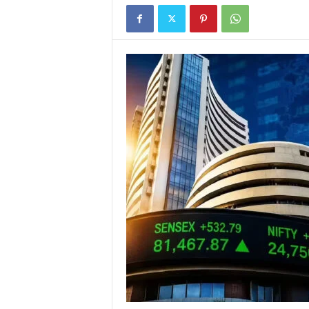
E
R
V
I
C
E
O
F
I
N
D
I
A