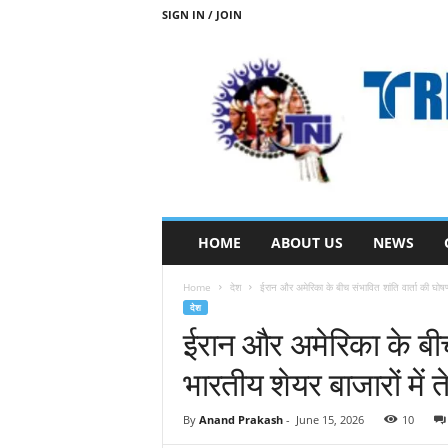
SIGN IN / JOIN
T
HOME
ABOUT US
NEWS
R
I
Home
देश
ईरान और अमेरिका के बीच संभावित शांति वार्ता की घोष
B
देश
A
ईरान और अमेरिका के बीच 
L
N
भारतीय शेयर बाजारों में 
E
W
S
By
Anand Prakash
-
June 15, 2026
10
S