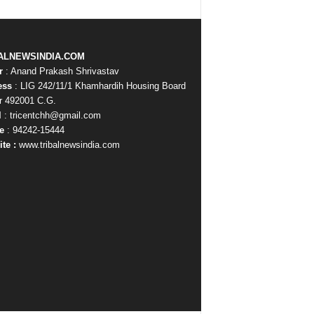
ALNEWSINDIA.COM
r
: Anand Prakash Shrivastav
ess
: LIG 242/11/1 Khamhardih Housing Board
r 492001 C.G.
l
: tricentchh@gmail.com
e
: 94242-15444
te :
www.tribalnewsindia.com