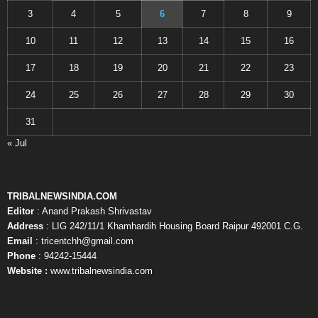
3
4
5
6
7
8
9
10
11
12
13
14
15
16
17
18
19
20
21
22
23
24
25
26
27
28
29
30
31
« Jul
TRIBALNEWSINDIA.COM
Editor
: Anand Prakash Shrivastav
Address
: LIG 242/11/1 Khamhardih Housing Board Raipur 492001 C.G.
Email
: tricentchh@gmail.com
Phone
: 94242-15444
Website :
www.tribalnewsindia.com