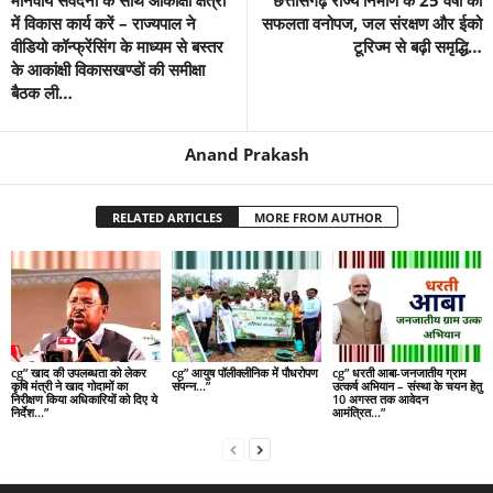
में विकास कार्य करें – राज्यपाल ने
सफलता वनोपज, जल संरक्षण और ईको
वीडियो कॉन्फ्रेंसिंग के माध्यम से बस्तर
टूरिज्म से बढ़ी समृद्धि…
के आकांक्षी विकासखण्डों की समीक्षा
बैठक ली…
Anand Prakash
RELATED ARTICLES
MORE FROM AUTHOR
cg” खाद की उपलब्धता को लेकर
cg” आयुष पॉलीक्लीनिक में पौधरोपण
cg” धरती आबा-जनजातीय ग्राम
कृषि मंत्री ने खाद गोदामों का
संपन्न…”
उत्कर्ष अभियान – संस्था के चयन हेतु
निरीक्षण किया अधिकारियों को दिए ये
10 अगस्त तक आवेदन
निर्देश…”
आमंत्रित…”