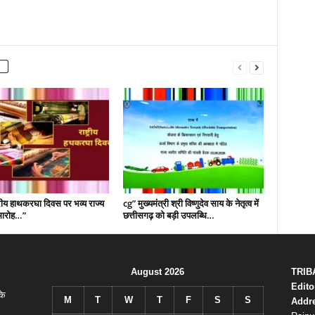
्रीय हाथकरघा दिवस पर भव्य राज्य
cg” मुख्यमंत्री श्री विष्णुदेव साय के नेतृत्व में
मारोह…”
छत्तीसगढ़ को बड़ी उपलब्धि…
August 2026
TRIB
Edito
के
M
T
W
T
F
S
S
Addr