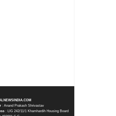
ALNEWSINDIA.COM
r
: Anand Prakash Shrivastav
ess
: LIG 242/11/1 Khamhardih Housing Board