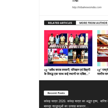
TNI
http://tribalnewsindia.com
RELATED ARTICLES
MORE FROM AUTHOR
cg “अवैध शराब तस्करी, परिवहन एवं बिक्री
cg” राष्ट
के विरुद्ध एक साथ कई स्थानों पर दबिश…”
स्तरीय स
Recent Posts
कांवड़ यात्रा 2026: कांवड़ यात्रा का अद्भुत दृश्य, बारिश 
बावजूद श्रद्धालुओं का उत्साह बरकरार…