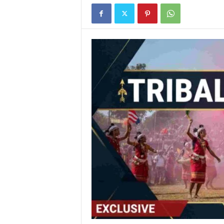
E
R
V
I
C
E
O
F
I
N
D
I
A