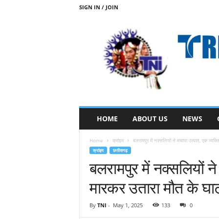
SIGN IN / JOIN
T
HOME
ABOUT US
NEWS
R
I
Home
क्रांइम
बलरामपुर में नक्सलियों ने मचाया उत्पात, एक व्यक्
B
क्रांइम
छत्तीसगढ़
A
बलरामपुर में नक्सलियों न
L
N
मारकर उतारा मौत के घा
E
W
S
By
TNI
-
May 1, 2025
133
0
S